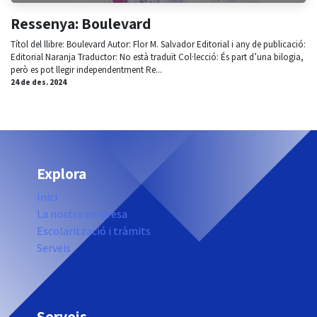
Ressenya: Boulevard
Títol del llibre: Boulevard Autor: Flor M. Salvador Editorial i any de publicació:
Editorial Naranja Traductor: No està traduït Col·lecció: És part d’una bilogia,
però es pot llegir independentment Re...
24 de des. 2024
Explora
Inici
La nostra empresa
Escolarització i tràmits
Serveis
Serveis