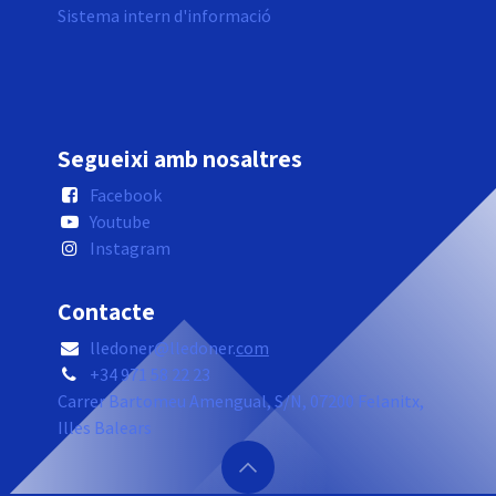
Sistema intern d'informació
Segueixi amb nosaltres
Facebook
Youtube
Instagram
Contacte
lledoner@lledoner.
com
+34 971 58 22 23
Carrer Bartomeu Amengual, S/N, 07200 Felanitx,
Illes Balears