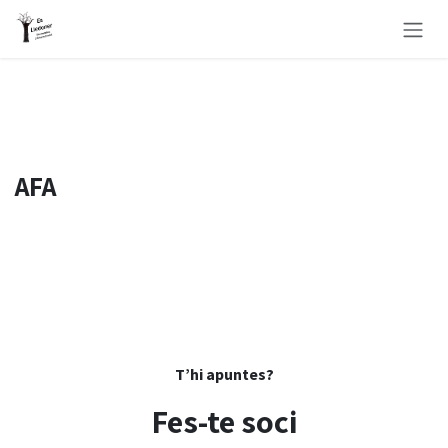
Skip to Content
AFA
T’hi apuntes?
Fes-te soci