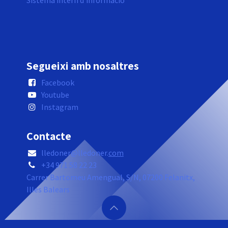
Sistema intern d'informació
Segueixi amb nosaltres
Facebook
Youtube
Instagram
Contacte
lledoner@lledoner.
com
+34 971 58 22 23
Carrer Bartomeu Amengual, S/N, 07200 Felanitx,
Illes Balears