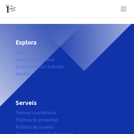
Skip to Content
Explora
Inici
La nostra empresa
Escolarització i tràmits
Serveis
Serveis
Termes i condicions
Política de privacitat
Politica de cookies