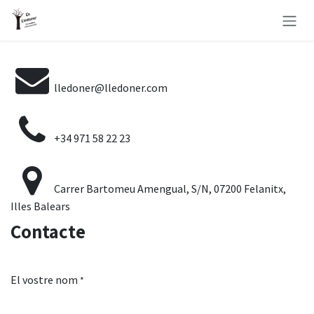
Skip to Content
lledoner@lledoner.com
+34 971 58 22 23
Carrer Bartomeu Amengual, S/N, 07200 Felanitx,
Illes Balears
Contacte
El vostre nom
*