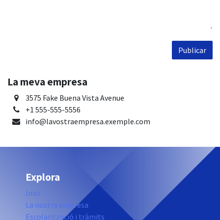
Publicar
La meva empresa
3575 Fake Buena Vista Avenue
+1 555-555-5556
info@lavostraempresa.exemple.com
Explora
Inici
La nostra empresa
Escolarització i tràmits