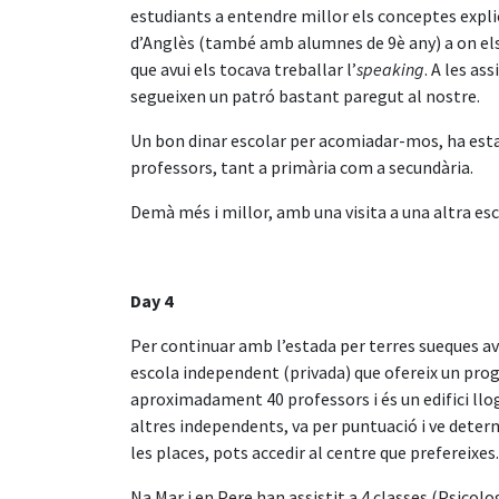
estudiants a entendre millor els conceptes explic
d’Anglès (també amb alumnes de 9è any) a on els 
que avui els tocava treballar l’
speaking
. A les as
segueixen un patró bastant paregut al nostre.
Un bon dinar escolar per acomiadar-mos, ha estat e
professors, tant a primària com a secundària.
Demà més i millor, amb una visita a una altra esc
Day 4
Per continuar amb l’estada per terres sueques av
escola independent (privada) que ofereix un progr
aproximadament 40 professors i és un edifici llog
altres independents, va per puntuació i ve determ
les places, pots accedir al centre que prefereixes
Na Mar i en Pere han assistit a 4 classes (Psicolo