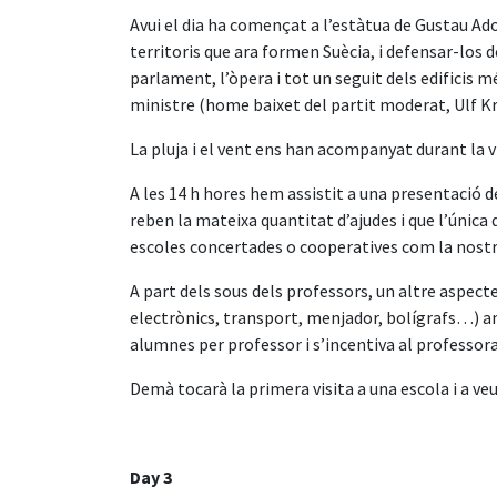
Avui el dia ha començat a l’estàtua de Gustau Adol
territoris que ara formen Suècia, i defensar-los d
parlament, l’òpera i tot un seguit dels edificis 
ministre (home baixet del partit moderat, Ulf Kr
La pluja i el vent ens han acompanyat durant la v
A les 14 h hores hem assistit a una presentació d
reben la mateixa quantitat d’ajudes i que l’única d
escoles concertades o cooperatives com la nostra
A part dels sous dels professors, un altre aspecte
electrònics, transport, menjador, bolígrafs…) a
alumnes per professor i s’incentiva al professora
Demà tocarà la primera visita a una escola i a 
Day 3