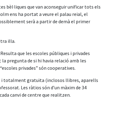
tes bèl·liques que van aconseguir unificar tots els
olm ens ha portat a veure el palau reial, el
possiblement serà a partir de demà el primer
ra illa.
 Resulta que les escoles públiques i privades
t la pregunta de si hi havia relació amb les
 “escoles privades” són cooperatives.
a i totalment gratuïta (inclosos llibres, aparells
ofessorat. Les ràtios són d’un màxim de 34
cada canvi de centre que realitzen.