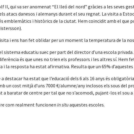
f II, qui va ser anomenat “El lleó del nord” gràcies a les seves ges
els atacs danesos i alemanys durant el seu regnat. La visita a Estoc
més emblemàtics i històrics de la ciutat. Hem coincidit amb el que 
istersson).
isita i ens han fet oblidar per un moment la temperatura de la nost
el sistema educatiu suec per part del director d’una escola privada.
iferència és que unes no trien els professors i les altres sí. Hem fe
 i la resposta ha estat afirmativa. Resulta que un 65% d’aquestes
 a destacar ha estat que l’educació dels 6 als 16 anys és obligatòri
mb un cost mitjà d’uns 7000 €/alumne/any inclosos els sous del pr
t a baratar de centre per tal que no s’acomodi, pujant-los el sou a 
veure com realment funcionen
in situ
aquestes escoles.