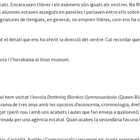
ats. Encara usen llibres i els exàmens són iguals als nostres. Na M
alumnes estaven asseguts en parelles i parlaven entre ells sobre 
signatures de llengües, en general, no empren llibres, com ens ha c
l detall que ens ha oferit la direcció del centre. Cal recordar que 
ola i l’horabaixa al
Vasa museum.
ui hem visitat l’escola
Drottning Blankas Gymnasueskola
(Queen Bla
ama de tres anys amb les opcions d’economia, criminologia, dret, c
at (però nou i amb uns acabats i aules que fan enveja a qualsevol).
inada per una agència estatal. Quan acabes la secundària fas una ll
.
gia, Castellà, Anglès i Comunicació) i resumint els punts principals 