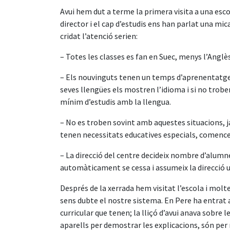
Avui hem dut a terme la primera visita a una esco
director i el cap d’estudis ens han parlat una mic
cridat l’atenció serien:
– Totes les classes es fan en Suec, menys l’Anglès
– Els nouvinguts tenen un temps d’aprenentatge de
seves llengües els mostren l’idioma i si no trob
mínim d’estudis amb la llengua.
– No es troben sovint amb aquestes situacions, j
tenen necessitats educatives especials, comence
– La direcció del centre decideix nombre d’alumnes
automàticament se cessa i assumeix la direcció u
Després de la xerrada hem visitat l’escola i mol
sens dubte el nostre sistema. En Pere ha entrat a 
curricular que tenen; la lliçó d’avui anava sobre le
aparells per demostrar les explicacions, són per 