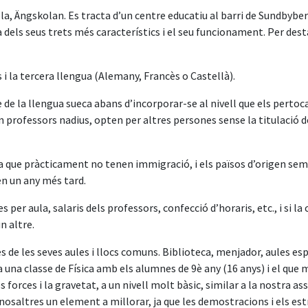
la, Ängskolan. Es tracta d’un centre educatiu al barri de Sundbybe
a dels seus trets més característics i el seu funcionament. Per des
 i la tercera llengua (Alemany, Francès o Castellà).
 la llengua sueca abans d’incorporar-se al nivell que els pertoca.
en professors nadius, opten per altres persones sense la titulació
a que pràcticament no tenen immigració, i els països d’origen semp
n un any més tard.
 per aula, salaris dels professors, confecció d’horaris, etc., i si l
n altre.
tes de les seves aules i llocs comuns. Biblioteca, menjador, aules
una classe de Física amb els alumnes de 9è any (16 anys) i el que més
s forces i la gravetat, a un nivell molt bàsic, similar a la nostra ass
nosaltres un element a millorar, ja que les demostracions i els est