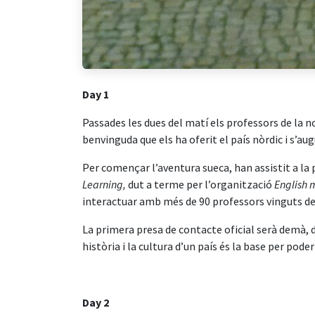
Day 1
Passades les dues del matí els professors de la n
benvinguda que els ha oferit el país nòrdic i s’a
Per començar l’aventura sueca, han assistit a l
Learning,
dut a terme per l’organització
English 
interactuar amb més de 90 professors vinguts de
La primera presa de contacte oficial serà demà, 
història i la cultura d’un país és la base per pod
Day 2