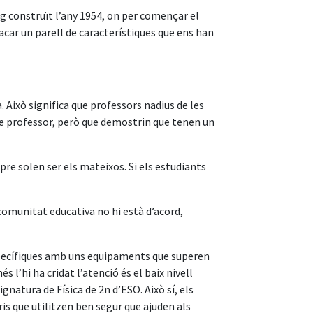
rg construït l’any 1954, on per començar el
tacar un parell de característiques que ens han
 Això significa que professors nadius de les
 de professor, però que demostrin que tenen un
re solen ser els mateixos. Si els estudiants
a comunitat educativa no hi està d’acord,
 específiques amb uns equipaments que superen
 l’hi ha cridat l’atenció és el baix nivell
ignatura de Física de 2n d’ESO. Això sí, els
ris que utilitzen ben segur que ajuden als