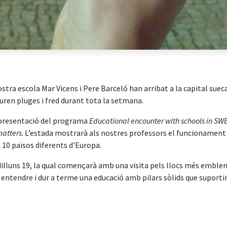
ostra escola Mar Vicens i Pere Barceló han arribat a la capital sue
uguren pluges i fred durant tota la setmana.
a presentació del programa
Educational encounter with schools in S
matters
. L’estada mostrarà als nostres professors el funcionament 
 10 països diferents d’Europa.
dilluns 19, la qual començarà amb una visita pels llocs més emble
er entendre i dur a terme una educació amb pilars sòlids que suportin