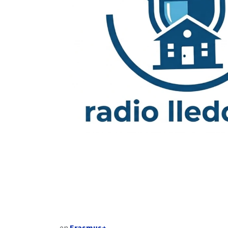
en
Erasmus+