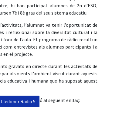
ntre, hi han participat alumnes de 2n d’ESO,
rsen 7è i 8è grau del seu sistema educatiu.
activitats, l’alumnat va tenir l’oportunitat de
 i reflexionar sobre la diversitat cultural i la
i fora de l’aula. El programa de ràdio recull un
xí com entrevistes als alumnes participants i a
s en el projecte.
nts gravats en directe durant les activitats de
opar als oients l’ambient viscut durant aquests
ència educativa i humana que ha suposat aquest
a nostra intervenció al següent enllaç:
 Lledoner Radio 5