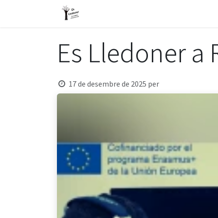
Skip to Content
L'escola
Informació general
Es Lledoner a 
17 de desembre de 2025
per