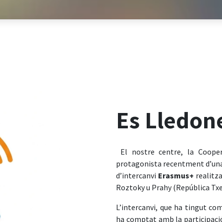
Es Lledon
El nostre centre, la Cooper
protagonista recentment d’una 
d’intercanvi
Erasmus+
realitz
Roztoky u Prahy (República Txe
L’intercanvi, que ha tingut com 
ha comptat amb la participació