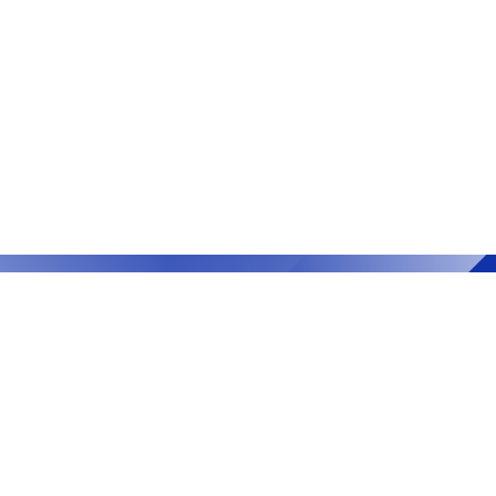
Explora
Inici
La nostra empresa
Escolarització i tràmits
Serveis