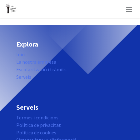
Skip to Content
Explora
Inici
La nostra empresa
Escolarització i tràmits
Serveis
Serveis
Termes i condicions
Política de privacitat
Politica de cookies