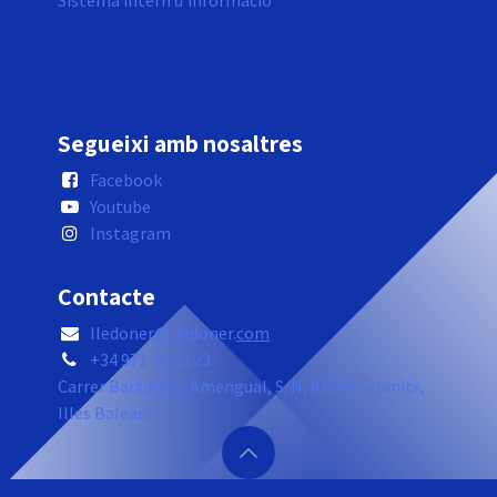
Sistema intern d'informació
Segueixi amb nosaltres
Facebook
Youtube
Instagram
Contacte
lledoner@lledoner.
com
+34 971 58 22 23
Carrer Bartomeu Amengual, S/N, 07200 Felanitx,
Illes Balears