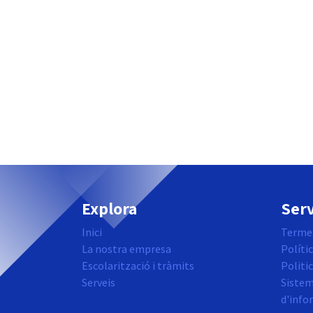
Explora
Serv
Inici
Termes
La nostra empresa
Polític
Escolarització i tràmits
Politi
Serveis
Sistem
d'info