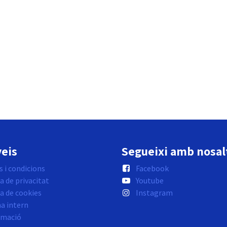
eis
Segueixi amb nosal
 i condicions
Facebook
a de privacitat
Youtube
ca de cookies
Instagram
a intern
rmació