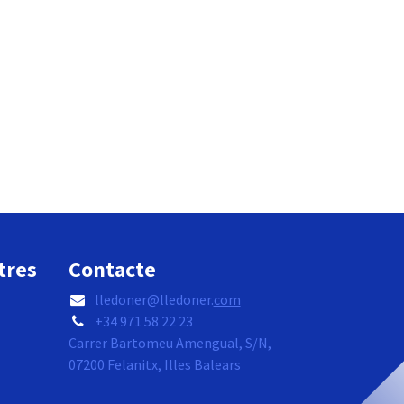
tres
Contacte
lledoner@lledoner.
com
+34 971 58 22 23
Carrer Bartomeu Amengual, S/N,
07200 Felanitx, Illes Balears