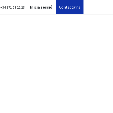
Inicia sessió
Contacta'ns
+34 971 58 22 23